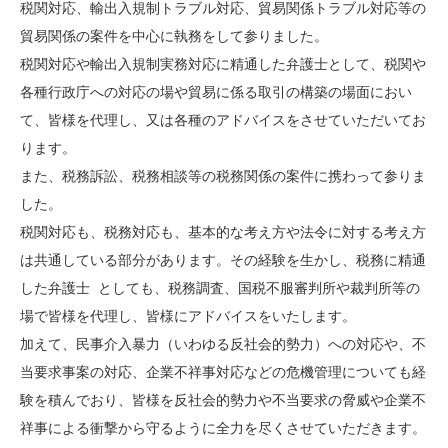
税関対応、輸出入規制トラブル対応、貿易関係トラブル対応等の
貿易関係の案件を中心に執務をして参りました。
税関対応や輸出入規制実務対応に精通した弁護士として、税関や
各種行政庁への対応の場や貿易に係る取引の構築の場面におい
て、皆様を代理し、又は各種のアドバイスをさせていただいてお
ります。
また、税務訴訟、税務相談等の税務関係の案件に携わって参りま
した。
税関対応も、税務対応も、基本的な考え方や法令に対する考え方
は共通している部分があります。その経験を生かし、税務に精通
した弁護士 としても、税務調査、国税不服審判所や裁判所等の
場で皆様を代理し、皆様にアドバイスをいたします。
加えて、民事介入暴力（いわゆる反社会的勢力）への対応や、不
当要求事案の対応、企業不祥事対応などの危機管理についても経
験を積んでおり、皆様を反社会的勢力や不当要求の脅威や企業不
祥事による衝撃から守るように全力を尽くさせていただきます。