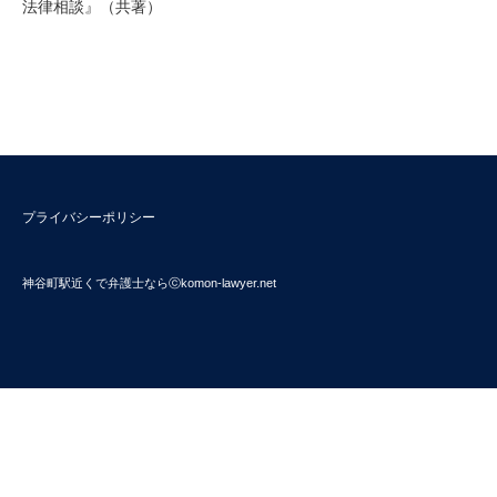
法律相談』（共著）
プライバシーポリシー
神谷町駅近くで弁護士ならⓒkomon-lawyer.net