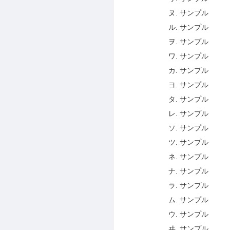
サンプル
サンプル
サンプル
サンプル
サンプル
サンプル
サンプル
サンプル
サンプル
サンプル
サンプル
サンプル
サンプル
サンプル
サンプル
サンプル