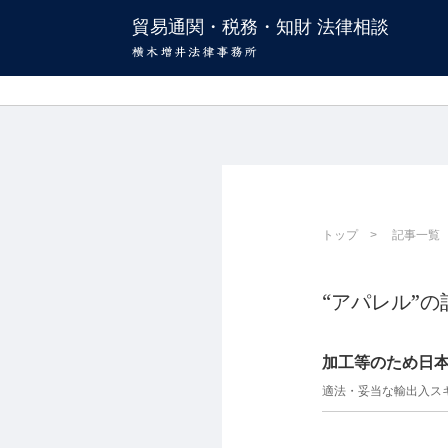
貿易通関・税務・知財 法律相談
トップ
記事一覧
“アパレル”の
加工等のため日
適法・妥当な輸出入ス