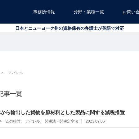
事務所情報
分野・業種一覧
お問い
北海道から沖縄まで、全国対応可能です
日本とニューヨーク州の資格保有の弁護士が英語で対応
北海道から沖縄まで、全国対応可能です
日本とニューヨーク州の資格保有の弁護士が英語で対応
アパレル
記事一覧
本から輸出した貨物を原材料とした製品に関する減税措置
キームの検討
アパレル
関税法・関税定率法
2023.09.05