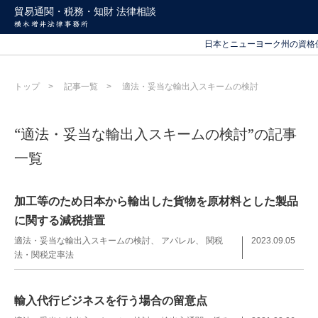
貿易通関・税務・知財 法律相談
北海道から沖縄まで
日本とニューヨーク州の資格
北海道から沖縄まで
トップ
記事一覧
適法・妥当な輸出入スキームの検討
日本とニューヨーク州の資格
“適法・妥当な輸出入スキームの検討”の記事
一覧
加工等のため日本から輸出した貨物を原材料とした製品
に関する減税措置
適法・妥当な輸出入スキームの検討
アパレル
関税
2023.09.05
法・関税定率法
輸入代行ビジネスを行う場合の留意点