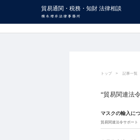
貿易通関・税務・知財 法律相談
トップ
記事一覧
“貿易関連法
マスクの輸入に
貿易関連法令サポート