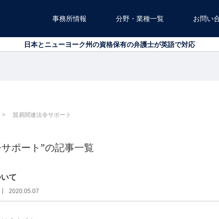
事務所情報
分野・業種一覧
お問い
北海道から沖縄まで、全国対応可能です
日本とニューヨーク州の資格保有の弁護士が英語で対応
北海道から沖縄まで、全国対応可能です
日本とニューヨーク州の資格保有の弁護士が英語で対応
貿易関連法令サポート
令サポート”の記事一覧
ついて
2020.05.07