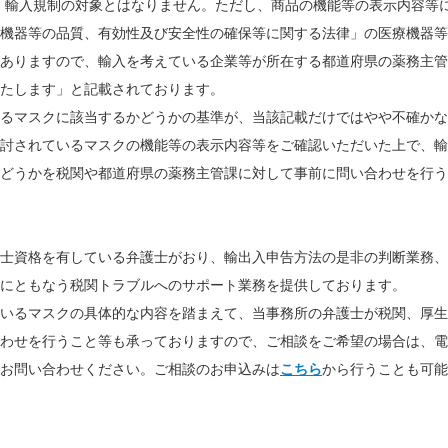
、輸入規制の対象とはなりません。ただし、商品の機能等の表示内容等
機器等の品質、有効性及び安全性の確保等に関する法律」の医療機器等
ありますので、輸入を考えている企業等が所在する都道府県の薬務主管
たします」と記載されております。
るマスクに該当するかどうかの基準が、当該記載だけではやや不確かな
討されているマスクの機能等の表示内容等をご確認いただいた上で、輸
どうかを税関や都道府県の薬務主管課に対して事前に問い合わせを行う
士資格を有している弁護士がおり、輸出入申告方法の是非の判断業務、
にともなう税関トラブルへのサポート業務を提供しております。
いるマスクの具体的な内容を踏まえて、当事務所の弁護士が税関、厚生
わせを行うこと等も承っておりますので、ご相談をご希望の場合は、
電
お問い合わせください。ご相談のお申込みは
こちら
から行うことも可能