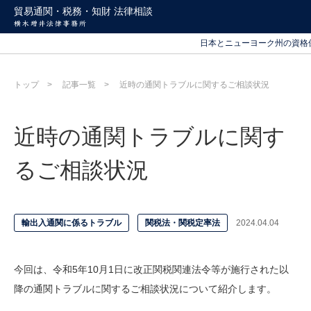
貿易通関・税務・知財 法律相談
北海道から沖縄まで
日本とニューヨーク州の資格
北海道から沖縄まで
日本とニューヨーク州の資格
トップ
記事一覧
近時の通関トラブルに関するご相談状況
近時の通関トラブルに関す
るご相談状況
輸出入通関に係るトラブル
関税法・関税定率法
2024.04.04
今回は、令和
5
年
10
月
1
日に改正関税関連法令等が施行された以
降の通関トラブルに関するご相談状況について紹介します。