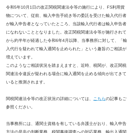
令和
5
年
10
月
1
日の改正関税関連法令等の施行により、FS利用貨
物について、従前、輸入申告手続き等の委託を受けた輸入代行者
が輸入申告者となっていたところ、当該輸入代行者は輸入申告者
になれないこととなりました。改正関税関連法令等が施行されて
から約半年が経過した令和
6
年
4
月以降、当事務所に対して、「輸
入代行を疑われて輸入通関を止められた」という趣旨のご相談が
増えています。
このようなご相談状況を踏まえますと、近時、税関が、改正関税
関連法令違反が疑われる場合に輸入通関を止める傾向が出てきて
いると推測されます。
関税関連法令等の改正状況の詳細については、
こちら
の記事もご
参照ください。
当事務所には、通関士資格を有している弁護士がおり、輸入申告
方法の是非の判断業務、税関事後調査への対応業務、輸出入通関