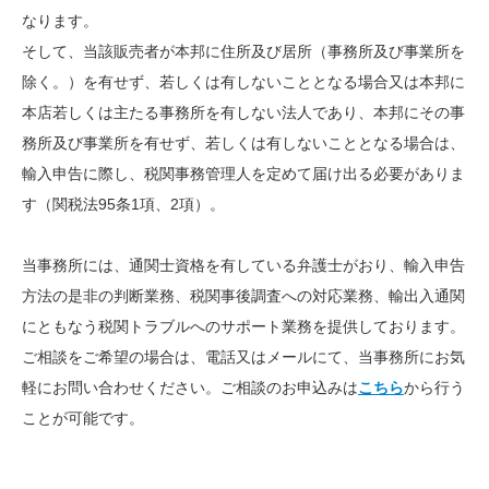
なります。
そして、当該販売者が本邦に住所及び居所（事務所及び事業所を
除く。）を有せず、若しくは有しないこととなる場合又は本邦に
本店若しくは主たる事務所を有しない法人であり、本邦にその事
務所及び事業所を有せず、若しくは有しないこととなる場合は、
輸入申告に際し、税関事務管理人を定めて届け出る必要がありま
す（関税法
95
条
1
項、
2
項）。
当事務所には、通関士資格を有している弁護士がおり、輸入申告
方法の是非の判断業務、税関事後調査への対応業務、輸出入通関
にともなう税関トラブルへのサポート業務を提供しております。
ご相談をご希望の場合は、
電話又はメールにて、当事務所にお気
軽にお問い合わせください。ご相談のお申込みは
こちら
から行う
ことが可能です。