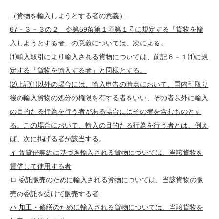
（貨物を輸入しようとする者の意義）
67
－３－３の２ 令第
59
条第１項第１号に規定する「貨物を輸
入しようとする者」の意義については、次による。
⑴輸入取引により輸入される貨物については、前記６－１⑴に規
定する「貨物を輸入する者」と同様とする。
⑵上記⑴以外の場合には、輸入申告の時点において、国内引取り
後の輸入貨物の処分の権限を有する者をいい、その者以外に輸入
の目的たる行為を行う者がある場合にはその者を含むものとす
る。この場合において、輸入の目的たる行為を行う者とは、例え
ば、次に掲げる者が該当する。
イ 賃貸借契約に基づき輸入される貨物については、当該貨物を
賃借して使用する者
ロ 委託販売のために輸入される貨物については、当該貨物の販
売の委託を受けて販売する者
ハ 加工・修繕のために輸入される貨物については、当該貨物を