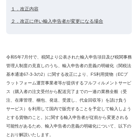
１．改正内容
２．改正に伴い輸入申告者が変更になる場合
令和
5
年
7
月付で、税関より公表された輸入申告項目及び税関事務
管理人制度の見直しのうち、輸入申告者の意義の明確化（関税法
基本通達
67
‐
3
‐
3
の
2
）に関する改正により、
FS
利用貨物（
EC
プ
ラットフォーム運営事業者等が提供するフルフィルメントサービ
ス（購入者の注文受付から配送完了までの一連の業務全般（受
注、在庫管理、梱包、発送、受渡し、代金回収等）を請け負う
サービス）を利用して国内で販売することを予定して輸入しよう
とする貨物のこと。
)
に関する輸入申告者が従前から変更される
可能性があるため、輸入申告者の意義の明確化について、以下の
とおり解説いたします。