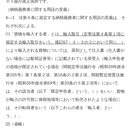
※下線が改正箇所です。
（納税義務者に関する用語の意義）
6
―
1
法第６条に規定する納税義務者に関する用語の意義は、そ
れぞれ次による。
⑴「貨物を輸入する者」とは
、輸入取引（定率法第４条第１項に
規定する輸入取引をいう。後記
67
－３－３の２において同じ。）
により輸入される貨物については、原則として仕入書（仕入書が
ない場合には船荷証券等）に記載されている荷受人（輸入申告者
の資格が限定されている場合（関税定率法施行令（昭和
29
年政令
第
155
号）第７条第２項、第
16
条の２第２項、関税暫定措置法施
行令（昭和
35
年政令第
69
号）第
33
条の５第２項等）において
は、その該当者（以下「限定申告者」という。））をいい、貨物
が輸入の許可前に保税地域等において転売されたような場合に
は、その転得者をいう（以下これらの者を「輸入者」とい
う。）。
⑵（省略）