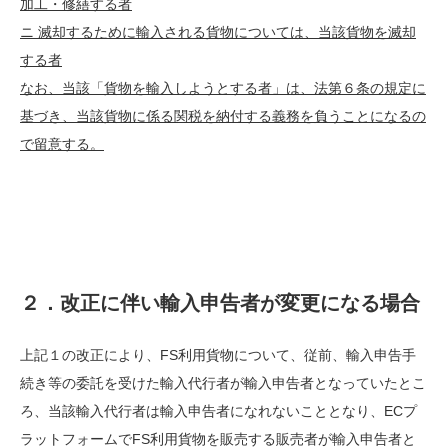
加工・修繕する者
ニ 滅却するために輸入される貨物については、当該貨物を滅却
する者
なお、当該「貨物を輸入しようとする者」は、法第６条の規定に
基づき、当該貨物に係る関税を納付する義務を負うことになるの
で留意する。
２．改正に伴い輸入申告者が変更になる場合
上記１の改正により、
FS
利用貨物について、従前、輸入申告手
続き等の委託を受けた輸入代行者が輸入申告者となっていたとこ
ろ、当該輸入代行者は輸入申告者になれないこととなり、
EC
プ
ラットフォームで
FS
利用貨物を販売する販売者が輸入申告者と