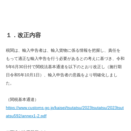
１．改正内容
税関は、輸入申告者は、輸入貨物に係る情報を把握し、責任を
もって適正な輸入申告を行う必要があるとの考えに基づき、令和
5
年
6
月
30
日付で関税法基本通達を以下のとおり改正し（施行期
日令和
5
年
10
月
1
日）、輸入申告者の意義をより明確化しまし
た。
（関税基本通達）
https://www.customs.go.jp/kaisei/tsutatsu/2023tsutatsu/2023tsut
atsu592/annex1-2.pdf