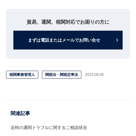
貿易、通関、税関対応でお困りの方に
keyboard_arrow_right
まずは電話またはメールでお問い合せ
税関事務管理人
関税法・関税定率法
2023.08.05
関連記事
近時の通関トラブルに関するご相談状況