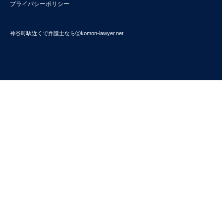
プライバシーポリシー
神谷町駅近くで弁護士ならⓒkomon-lawyer.net