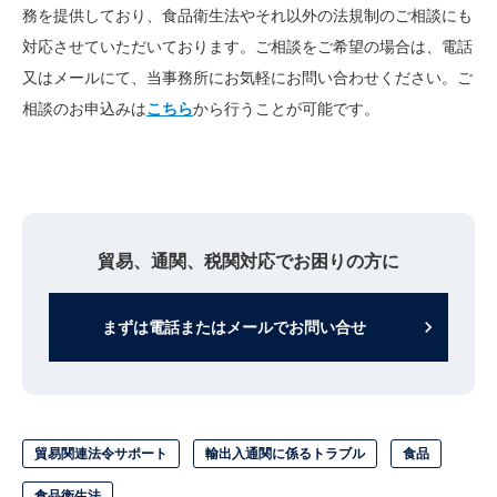
務を提供しており、食品衛生法やそれ以外の法規制のご相談にも
対応させていただいております。ご相談をご希望の場合は、
電話
又はメールにて、当事務所にお気軽にお問い合わせください。ご
相談のお申込みは
こちら
から行うことが可能です。
貿易、通関、税関対応でお困りの方に
keyboard_arrow_right
まずは電話またはメールでお問い合せ
貿易関連法令サポート
輸出入通関に係るトラブル
食品
食品衛生法