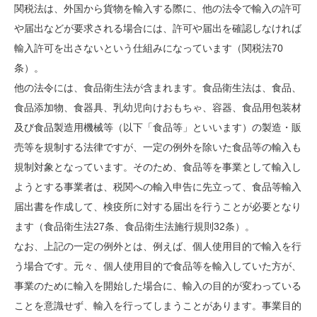
関税法は、外国から貨物を輸入する際に、他の法令で輸入の許可
や届出などが要求される場合には、許可や届出を確認しなければ
輸入許可を出さないという仕組みになっています（関税法
70
条）。
他の法令には、食品衛生法が含まれます。食品衛生法は、食品、
食品添加物、食器具、乳幼児向けおもちゃ、容器、食品用包装材
及び食品製造用機械等（以下「食品等」といいます）の製造・販
売等を規制する法律ですが、一定の例外を除いた食品等の輸入も
規制対象となっています。そのため、食品等を事業として輸入し
ようとする事業者は、税関への輸入申告に先立って、食品等輸入
届出書を作成して、検疫所に対する届出を行うことが必要となり
ます（食品衛生法
27
条、食品衛生法施行規則
32
条）。
なお、上記の一定の例外とは、例えば、個人使用目的で輸入を行
う場合です。元々、個人使用目的で食品等を輸入していた方が、
事業のために輸入を開始した場合に、輸入の目的が変わっている
ことを意識せず、輸入を行ってしまうことがあります。事業目的