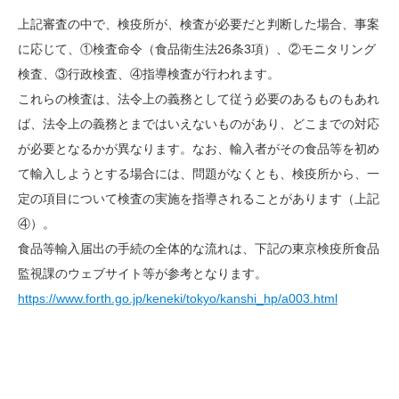
上記審査の中で、検疫所が、検査が必要だと判断した場合、事案
に応じて、①検査命令（食品衛生法
26
条
3
項）、②モニタリング
検査、③行政検査、④指導検査が行われます。
これらの検査は、法令上の義務として従う必要のあるものもあれ
ば、法令上の義務とまではいえないものがあり、どこまでの対応
が必要となるかが異なります。なお、輸入者がその食品等を初め
て輸入しようとする場合には、問題がなくとも、検疫所から、一
定の項目について検査の実施を指導されることがあります（上記
④）。
食品等輸入届出の手続の全体的な流れは、下記の東京検疫所食品
監視課のウェブサイト等が参考となります。
https://www.forth.go.jp/keneki/tokyo/kanshi_hp/a003.html