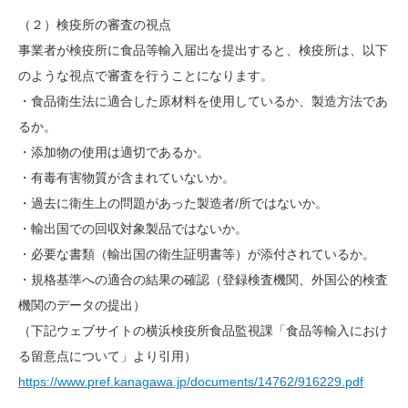
（２）検疫所の審査の視点
事業者が検疫所に食品等輸入届出を提出すると、検疫所は、以下
のような視点で審査を行うことになります。
・食品衛生法に適合した原材料を使用しているか、製造方法であ
るか。
・添加物の使用は適切であるか。
・有毒有害物質が含まれていないか。
・過去に衛生上の問題があった製造者
/
所ではないか。
・輸出国での回収対象製品ではないか。
・必要な書類（輸出国の衛生証明書等）が添付されているか。
・規格基準への適合の結果の確認（登録検査機関、外国公的検査
機関のデータの提出）
（下記ウェブサイトの横浜検疫所食品監視課「食品等輸入におけ
る留意点について」より引用）
https://www.pref.kanagawa.jp/documents/14762/916229.pdf