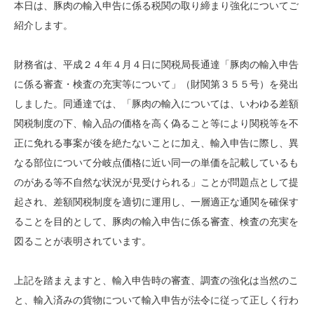
本日は、豚肉の輸入申告に係る税関の取り締まり強化についてご
紹介します。
財務省は、平成２４年４月４日に関税局長通達「豚肉の輸入申告
に係る審査・検査の充実等について」（財関第３５５号）を発出
しました。同通達では、「豚肉の輸入については、いわゆる差額
関税制度の下、輸入品の価格を高く偽ること等により関税等を不
正に免れる事案が後を絶たないことに加え、輸入申告に際し、異
なる部位について分岐点価格に近い同一の単価を記載しているも
のがある等不自然な状況が見受けられる」ことが問題点として提
起され、差額関税制度を適切に運用し、一層適正な通関を確保す
ることを目的として、豚肉の輸入申告に係る審査、検査の充実を
図ることが表明されています。
上記を踏まえますと、輸入申告時の審査、調査の強化は当然のこ
と、輸入済みの貨物について輸入申告が法令に従って正しく行わ