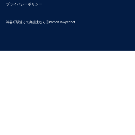
プライバシーポリシー
神谷町駅近くで弁護士ならⓒkomon-lawyer.net