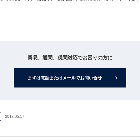
貿易、通関、税関対応でお困りの方に
keyboard_arrow_right
まずは電話またはメールでお問い合せ
2013.05.17