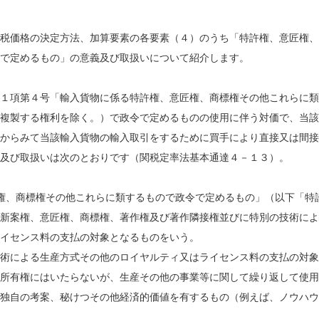
税価格の決定方法、加算要素の各要素（４）のうち「特許権、意匠権、
で定めるもの」の意義及び取扱いについて紹介します。
１項第４号「輸入貨物に係る特許権、意匠権、商標権その他これらに類
複製する権利を除く。）で政令で定めるものの使用に伴う対価で、当該
からみて当該輸入貨物の輸入取引をするために買手により直接又は間接
及び取扱いは次のとおりです（関税定率法基本通達４－１３）。
権、商標権その他これらに類するもので政令で定めるもの」（以下「特
新案権、意匠権、商標権、著作権及び著作隣接権並びに特別の技術によ
イセンス料の支払の対象となるものをいう。
術による生産方式その他のロイヤルティ又はライセンス料の支払の対象
所有権にはいたらないが、生産その他の事業等に関して繰り返して使用
独自の考案、秘けつその他経済的価値を有するもの（例えば、ノウハウ