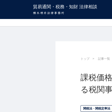
貿易通関・税務・知財 法律相談
トップ
記事一覧
課税価
る税関
関税法・関税定率法