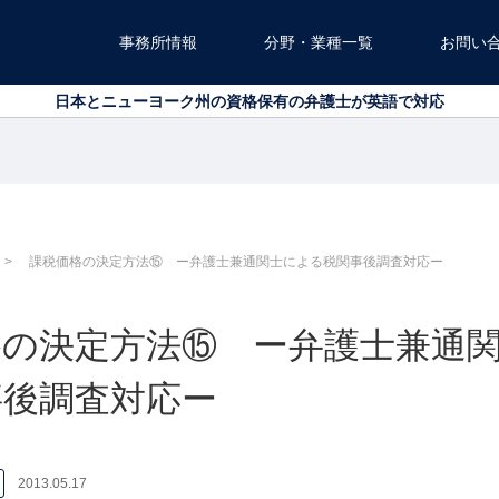
北海道から沖縄まで、全国対応可能です
事務所情報
分野・業種一覧
お問い
日本とニューヨーク州の資格保有の弁護士が英語で対応
北海道から沖縄まで、全国対応可能です
日本とニューヨーク州の資格保有の弁護士が英語で対応
課税価格の決定方法⑮ ー弁護士兼通関士による税関事後調査対応ー
格の決定方法⑮ ー弁護士兼通
事後調査対応ー
2013.05.17