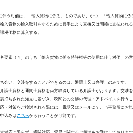
に伴う対価は、「輸入貨物に係る」ものであり、かつ、「輸入貨物に係
輸入貨物の輸入取引をするために買手により直接又は間接に支払われる
課税価格に算入する。
各要素（４）のうち「輸入貨物に係る特許権等の使用に伴う対価」の意
ち会い、交渉をすることができるのは、通関士又は弁護士のみです。
弁護士資格と通関士資格を両方取得している弁護士がおります。交渉を
裏打ちされた知見に基づき、税関との交渉の代理・アドバイスを行うこ
応・対策をご検討される際には、
電話又はメールにて、当事務所にお気
申込みは
こちら
から行うことが可能です。
査対応に限らず、税関対応・貿易に関するご相談もお受けしております